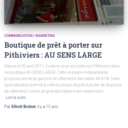
COMMUNICATION / MARKETING
Boutique de prêt à porter sur
Pithiviers : AU SENS LARGE
Depuis le 30 avril 2011, Evelyne vous accueille sur Pithiviers dans
sa boutique AU SENS LARGE. Cette enseigne indépendante
propose une large gamme de vêtements des tailles 44 à 58. Cette
spécialisation permet à cette boutique de prêt à porter de disposer
de vêtements certes de grandes tailles mais néanmoins
Lire la suite
Par
Elliott Bobiet
, il y a
15 ans