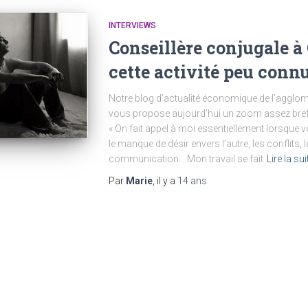
INTERVIEWS
Conseillère conjugale à
cette activité peu conn
Notre blog d’actualité économique de l’agglomé
vous propose aujourd’hui un zoom assez bref s
« On fait appel à moi essentiellement lorsque vo
le manque de désir envers l’autre, les conflits
communication… Mon travail se fait
Lire la sui
Par
Marie
, il y a
14 ans