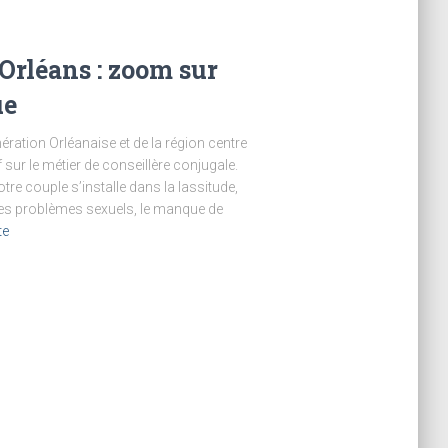
 Orléans : zoom sur
ue
ration Orléanaise et de la région centre
ur le métier de conseillère conjugale.
tre couple s’installe dans la lassitude,
, les problèmes sexuels, le manque de
te